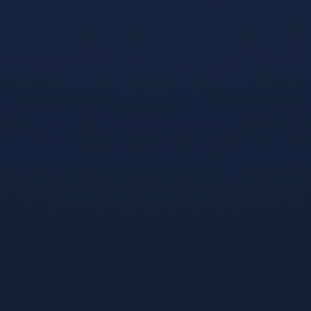
7
条评论
波场能量租赁
2026-06-23 09:13:47
u地址转错
【TUrazsU3LpbzEjYGB2toa7hxPWotxj763D】转错请联
系TeleGram:【@TrxEm】