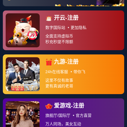
速传递，第12分钟，厄瓜多尔前腰瓦伦西亚在禁区弧顶的一
脚冷射，洞穿了加纳门将的十指关，1比0，看台上厄瓜多尔
球迷的欢呼声震耳欲聋，似乎预示着又一场南美足球对非洲
足球的“技术性击倒”。
加纳队主教练阿多表情凝重,他深知，这支厄瓜多尔绝非等闲
之辈——他们的中场控制力在南美仅次于巴西和阿根廷，而
锋线上的凯塞多更是英超炙手可热的射手，上半场前30分
钟，加纳队的中场完全被压制，传球成功率不足70%，前锋阿
尤甚至得不到几次像样的触球机会，转播镜头捕捉到阿多教
练在场边焦急地挥手，随后他做出了一个大胆的决定——第
35分钟，替补席上的托纳利被叫去热身。