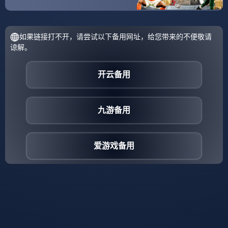
开云体育官网-血战卡塔尔，德国战车碾碎乌拉圭壁垒，莱万天神下凡闪耀G组之夜
多哈的夜空被一道划破天际的弧线撕裂，
历届冠军
皮球如同被精确制导的导弹，绕过人墙，
擦着立柱内侧轰入网窝，那一刻，哈利法
国......
开云体育入口-南美烽烟再起，秘鲁大破智利，塔雷米独造三球，控球王道助演2026世界杯经典战
2026年世界杯小组赛的烽火终于燃烧到了
历届冠军
南美赛区的焦点战场，在利马国家体育
场，四万五千名球迷的呐喊将这座百年
球......
开云体育-冷风吹袭绿茵场，哥斯达黎加4-1大破英格兰，德容全能表现闪耀H组焦点战