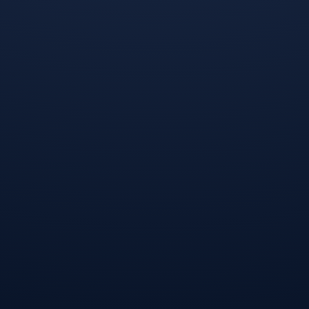
2026年世界杯H组的这场所谓“强强对话”，
历届冠军
从头至尾没有像人们预期的那样胶着，当
终场哨声在墨西哥城阿兹特克体育......
开云体育官网-突尼斯风暴席卷奥地利，萨内致命一击引爆2026世界杯关键战
2026年世界杯的战火已然烧到最炽热的时
历届冠军
刻，在小组赛第三轮，这场决定出线命运
的关键战中，突尼斯队以一场令人瞠
目......
‹‹
1
2
3
4
5
6
›
››
Kaiyun Sports - 开云·体育全站登录地址与官方网站入口
©
2026