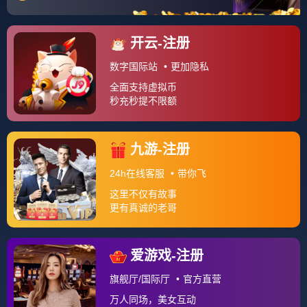
开云FIFA-南美双雄的宿命对决，2026世界杯E组关键战，乌拉圭绝杀巴西，库尔图瓦神勇带队取胜
2026年世界杯E组的一场焦点战役，在南
历届冠军
美的足球圣地——蒙得维的亚的百年纪念
体育场打响，乌拉圭与巴西的相遇，
从......
开云体育登录-北欧风暴逆转欧洲红魔，瑞典临场变阵，努涅斯导演2026世界杯D组惊天逆转
2026年6月18日，德国慕尼黑安联球场，当
历届冠军
主裁判吹响终场哨的那一刻，瑞典球员们
集体跪倒在草皮上，有人掩面哭泣......