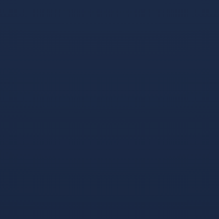
转错包退
【TWEN2sUx4AiXxW5FXWpzGAgsZyy8DDDDDC】客
服TeleGram:【@TrxEm】
trx转错包退
2026-07-17 07:29:40
转错包退【TNiwK7zCdmzQjyvdAfjr5dBZSiy8888888】
客服TeleGram:【@TrxEm】
trx转错包退
2026-07-17 15:07:26
转错包退
【TMCypzdyELbEyucyFWDGyVU3G5yRRRRRRR】客
服TeleGram:【@TrxEm】
trx转错包退
2026-07-19 15:01:47
转错包退