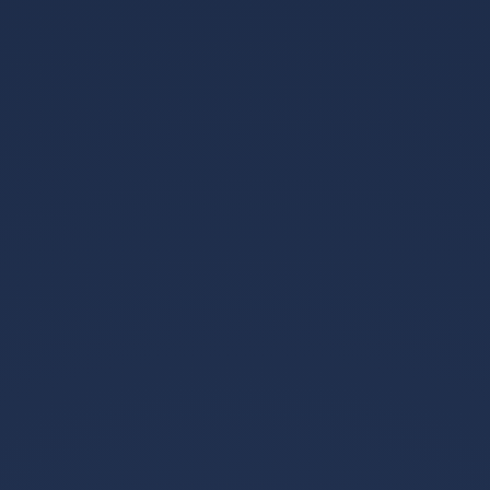
u地址转错
【TWQsi4R5QjGNuBaN1eGuvKk1JZNvW6Vxhh】转错
请联系TeleGram:【@TrxEm】
波场能量租赁
2026-07-06 05:58:07
u地址转错
【THMB5ZxBPL6z2ZKMt53zzGWBqNfR3EJrqp】转错
请联系TeleGram:【@TrxEm】
节省TRX手续费
2026-07-06 19:55:42
u地址转错
【TJf9dLXvSgp8GA5yn7z7XnxaHVpmKqufso】转错请
联系TeleGram:【@TrxEm】
节省TRX手续费
2026-07-07 03:47:16