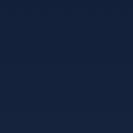
最后几分钟，门将高接低挡，后卫线一次次用身体封堵射
门，终于将2:1的比分保持到了终场哨响。
当裁判吹响终场哨音的刹那,罗马尼亚球员们疯狂地涌向场地
中央，将拉什福德高高抛起，他在这场决赛中的表现堪称完
美，一个进球一次助攻（虽然第二个进球来自他的远射，但
战术价值等同于锁定胜局），更重要的是，他那鬼神莫测的