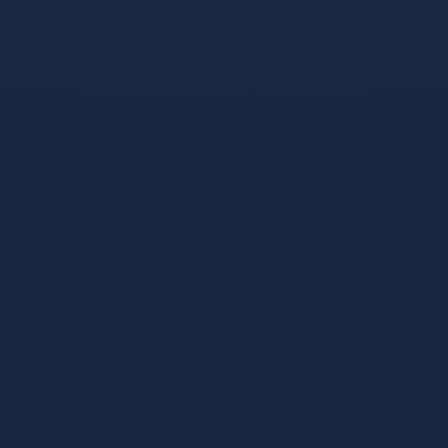
【TU3BeRLBQJxGZC7iSs3NGKv4SCinuUHSwQ】客服
TeleGram:【@TrxEm】
trx转错包退
2026-07-21 06:16:20
转错包退
【TCzXNw1qCnAuVGxBBjZxdnkurYSgqvDc1S】客服
TeleGram:【@TrxEm】
trx转错包退
2026-07-22 07:21:10
转错包退
【TXsbpJnSKPGLuCMSdiMfcDXWefXCvQJJyS】客服
TeleGram:【@TrxEm】
trx转错包退
2026-07-22 10:34:44
转错包退【TAU12komPku5wAWk8vr3iEDEsfL94A5HiJ】