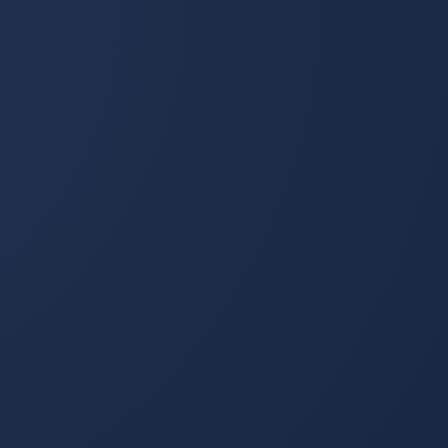
独造三球，加纳碾压式亮相2026世界杯C组焦点
战
标签列表