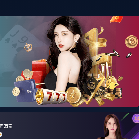
球星对决
巡礼
世界杯
历届冠军
暴中的复仇，2026世界杯，莱万
阿联酋
249
|
15
条评