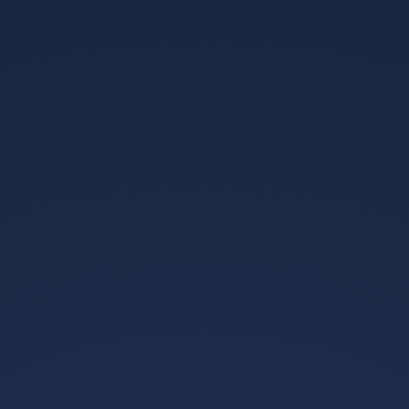
阵中有多名海归球员，包括效力于沙特豪门的中场核心哈立德·阿
姆，他们是本届世界杯公认的“黑马”候选。
场断球后长传，贾西姆左路高速插入禁区，一脚低射穿透了印度门
领先，看台上阿联酋球迷的欢呼声刺破了多哈的夜空，印度队员的
似的开局葬送了一切。
没有让沮丧蔓延，他跑到中场，拍着手掌吼道：“别慌，我们练过
应，不断通过跑动拉扯阿联酋防线。
万多夫斯基在禁区前点奋力起跳，虽然没有顶到球，却吸引了对方
桑德什·金冈插入破门，1-1，全场印度球迷陷入狂喜，而阿联