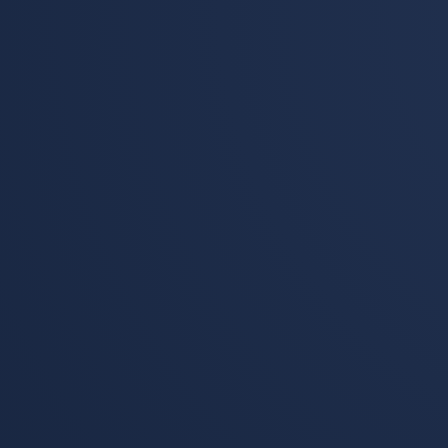
终局：荣耀属于不屈者
阿联酋在最后30分钟发动了疯狂的猛攻,第7
格奋力扑出，印度队的防线一度摇摇欲坠，但
挡住射门，用头顶出角球，这名34岁的老将
伤停补时第4分钟,印度队发动快速反击，莱万
禁区前突然急停，晃开角度，起脚搓射——皮球
帽子戏法，比赛悬念至此彻底终结。