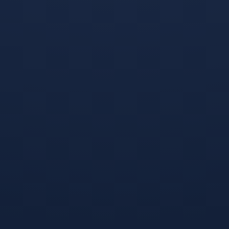
回答了所有质疑。”
大的一场世界杯胜利，更是一次精神图腾的树立，它向全世界证
信念、勇气和一个永不放弃的核心，一样可以在世界最高舞台上
但正如莱万多夫斯基在采访最后所说：“足球不是仇恨，而是拼
，我感谢那段痛苦，因为它成就了现在的我。”
蓝衣军团的征途，而莱万多夫斯基——这位来自波兰、却将全部荣耀
亚洲足球史上最动人的复仇史诗，而世界杯的旅程，才刚刚开