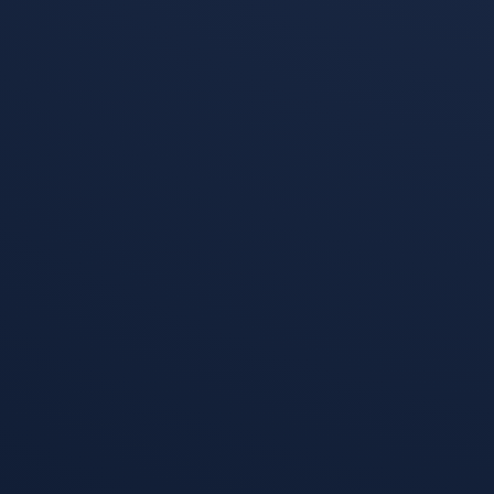
有人说我老了，说印度足球不行，我们用事实
这场3-1的胜利，不仅仅是印度足球史上最伟
明：即使是被视为足球荒漠的地方，只要拥有
书写传奇。
而对于阿联酋队来说,这一夜无疑是苦涩的，
搏，四年前的阿联酋让我痛苦，四年后的今天
2026年7月的那一夜,沙漠之风吹亮了印度
奉献给印度的男人，用一顶帽子戏法，完成了
始。