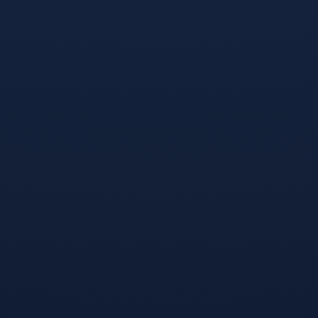
u地址转错
【THZYBtxpNf4jxqgPYHUJ3wedzGb5qpJs7n】转错请联
系TeleGram:【@TrxEm】
trx能量机器人
2026-06-10 04:07:34
u地址转错
【TCYt7Lacp1s6ZqpihD5FFu4YQWiVo9pZTX】转错请
联系TeleGram:【@TrxEm】
trx能量租赁
2026-06-10 18:49:24
u地址转错 【
TBCCGmXH2gDyYWsAtuBBXp2i9Q5u4DaHEy 】转错请
联系TeleGram:【@TrxEm】
trx能量租赁
2026-06-10 20:55:18