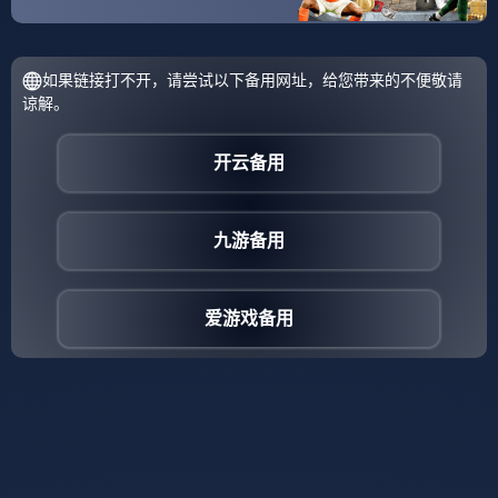
所有人都以为比赛要进入点球大战。
但奇迹在第118分钟发生了。
乌拉圭队发动最后一次进攻，左后卫奥利维拉插上助攻，一
脚精准的传中吊入禁区，葡萄牙后卫鲁本·迪亚斯头球解围，
但皮球没有顶远，落在禁区弧顶，一个身穿天蓝色球衣的身
影冲了上去——是托纳利,那个21岁的替补前锋。
他没有任何犹豫，迎着落下的皮球，直接起脚凌空抽射，皮
球如出膛的炮弹，穿过禁区里密密麻麻的腿，直钻球门左下
死角，葡萄牙门将科斯塔飞身扑救，指尖几乎触到了皮球，
但就差那几厘米，皮球重重地砸在门柱内侧,弹入网窝。
球进了。