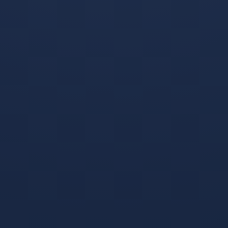
耀2026世界杯C组巅峰对
势，比利时快速反击力
领衔巴西力克美国，E组
决
克瑞典
焦点战点燃2026世界杯
发表评论：