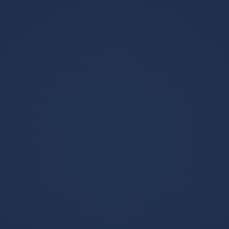
球,残酷又迷人。
蒙得维的亚的街头，人们在哭泣、欢笑、拥抱，孩子们穿着
托纳利的球衣，模仿他的绝杀动作，而远在里斯本，也有人
默默擦去眼泪,为C罗和葡萄牙送上掌声。
2026年世界杯决赛，乌拉圭击败葡萄牙，托纳利表现抢眼，
这一天，一个21岁的青年,让全世界记住了他的名字。
至于未来,那是另一个故事了。