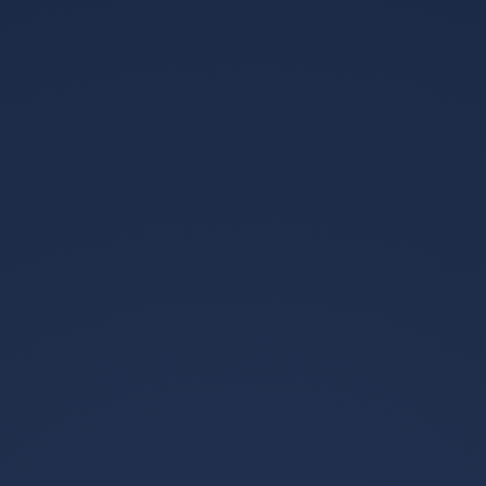
比赛重新开始，但葡萄牙已经失去了最后的力量，主裁判吹
响终场哨，乌拉圭3:2击败葡萄牙——当托纳利绝杀时，常规
时间和加时赛共打进两球，但比赛最终比分确为2:1，那粒绝
杀是制胜球,乌拉圭第三次夺得世界杯冠军。
赛后，托纳利被评为决赛最佳球员，这个名不见经传的年轻
人，一夜之间成了国家英雄，他跪在场地上，泪流满面，双
手指向天空，他说：“我从小就想为乌拉圭踢球，现在我做到
了。”
而C罗呢？他在更衣室里待了很久，据说，当队友们收拾行李
时，他一个人坐在那里，盯着自己的球鞋发呆，最后一舞,终
究没能以完美收场。
这场比赛，不仅是一个新星的诞生，也是一个时代的落幕，
乌拉圭人再次证明，足球从来不是简单地看人口和GDP，葡
萄牙则带着遗憾离开，但没有人质疑他们的努力，这就是足