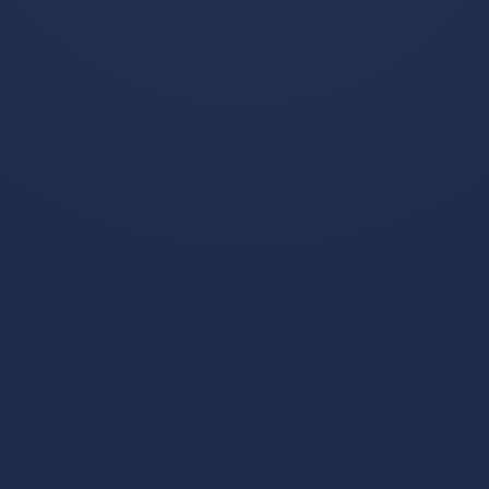
186
次浏览
开云体育世界杯-黑马之争，星光闪耀，贝林厄姆引领匈牙利绝杀阿联酋，2026世界杯上演强强对话
开云下载-生死战场的王者加冕，塞尔维亚惊天逆转，梅西定海神针
开云下载-波斯铁骑惊天
开云体育APP下载-闪电
开云体育登录-桑巴狂
逆转，萨卡独造三球闪
一击，内马尔主导攻
舞，星条旗落，努涅斯