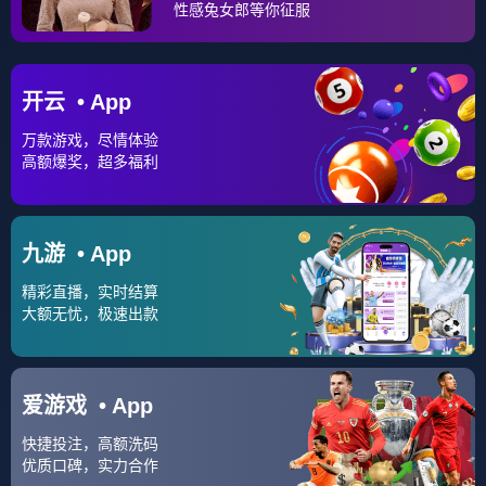
异的弧线，钻入球门死角，1比0，看台上的葡萄牙球迷陷入
狂欢，但乌拉圭人没有放弃，第38分钟，他们的老将苏亚雷
斯用一记标志性的头球扳平比分，1比1，半场结束,双方各有
一球入账。
下半场，双方互有攻守，葡萄牙的C罗、B席多次威胁乌拉圭
球门，却被门将罗切特高接低挡，一一化解，乌拉圭的巴尔
韦德、努涅斯也多次尝试射门，但葡萄牙门将迪奥戈·科斯塔
同样表现神勇，常规时间结束,比分依然是1比1。
加时赛开始了，双方体能都到了极限，但谁都不想倒下，第
105分钟，葡萄牙队差点绝杀——C罗在禁区内被绊倒，主裁
判没有判罚点球，葡萄牙球员愤怒地围着裁判理论，但无济
于事，第110分钟，乌拉圭队的托雷拉在禁区前沿一脚远射击
中横梁,葡萄牙逃过一劫。