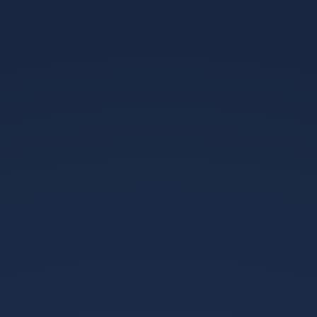
大都会体育场瞬间炸裂，乌拉圭球迷疯了，替补席上的球员
们冲进球场，将托纳利压在最下面，这个21岁的小伙子，在
世界杯决赛的加时赛最后一刻,完成了绝杀。
葡萄牙人瘫倒在地上，C罗跪在中圈，双手掩面，他哭了，这
位39岁的传奇，最后一次冲击世界杯冠军的希望,就这样被一
个乌拉圭年轻人终结了。