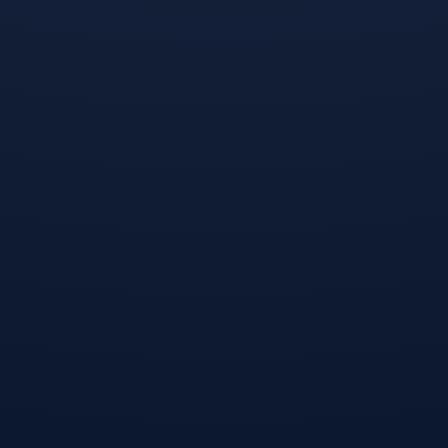
trx能量机器人
2026-06-20 02:08:39
u地址转错 【
TMTfMQ9JEWng4GKQfCjoKHLpqbFmCCbKvE 】转错
请联系TeleGram:【@TrxEm】
trx能量租赁
2026-06-25 10:30:45
u地址转错
【TA29z4hyxLCBGh6EF3uYHfskrA8euGGGGG】转错
请联系TeleGram:【@TrxEm】
trx能量租赁
2026-07-04 10:16:47
u地址转错
【TGdC8ipCkS3AqeNDkKK4conZy8ZG3SmMZw】转错
请联系TeleGram:【@TrxEm】