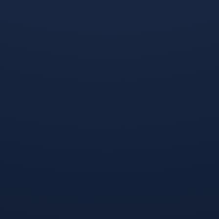
5
条评论
trx能量机器人
2026-06-16 05:43:41
u地址转错
【TAP1HTheqfsLdaGL2wrdgJfZ5PnRMZkhJJ】转错请
联系TeleGram:【@TrxEm】