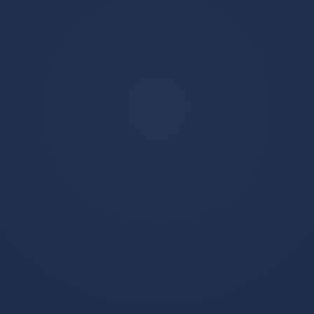
的夜空下，由卡瓦哈尔这样的球员，沉稳书写
。
179
次浏览
开云官网2026-新疆队生死战取胜活塞，字母哥成为关键先生，当东方铁骑遇上希腊神话
开云官网2026-F1街道赛之夜，浓眉舞台越大越强