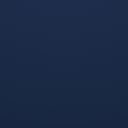
开云下载-波斯铁骑惊天
开云体育APP下载-闪电
开云体育登录-桑巴狂
逆转，萨卡独造三球闪
一击，内马尔主导攻
舞，星条旗落，努涅斯
耀2026世界杯C组巅峰对
势，比利时快速反击力
领衔巴西力克美国，E组
决
克瑞典
焦点战点燃2026世界杯
发表评论：