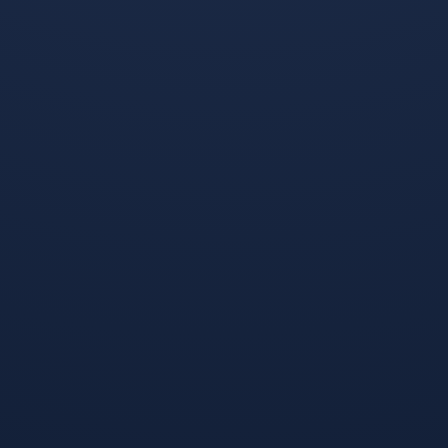
114
次浏览
开云体育登录-南美双雄命运逆转，迪亚斯主宰巴西vs秘鲁，2026世界杯F组爆出惊天冷门
开云体育平台APP-沙漠之狐的逆袭，2026世界杯H组，摩洛哥绝杀英格兰，C罗抢眼，门神封神