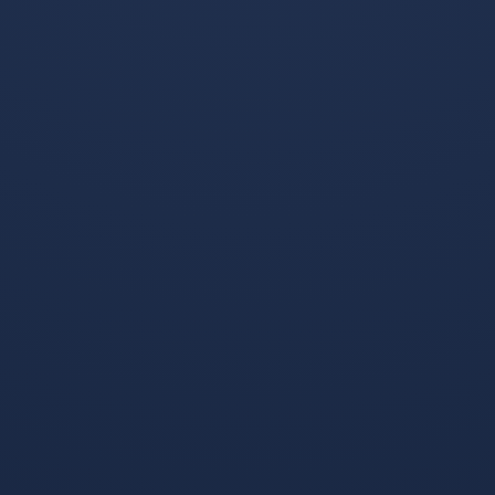
同样能够撕碎任何对手。
而对于2026年世界杯的H组来说,伊拉克队的这场横扫，已经
发出了一个明确的信号——沙漠风暴已经袭来，任何轻视伊
拉克的球队，都将付出惨痛的代价，H组的每一场比赛，都会
因为伊拉克的强势表现而变得更加扑朔迷离，这届世界杯的
故事，注定将从伊拉克队的这次“战术革命”开始，书写出一个
令人惊叹的篇章。