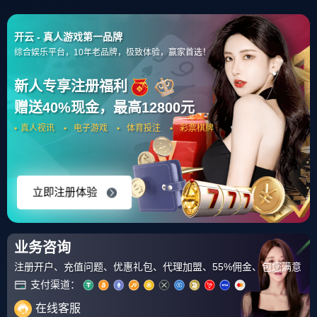
开云FIFA-沙漠风暴席卷绿茵，伊拉克战术革命如
何击溃摩洛哥，努涅斯一剑封喉
2026-06-16 13:04:45
球队巡礼
开云美加墨
100
|
4
条评论
2026年世界杯H组的首轮比赛,在全世界球迷的瞩目下拉开帷
幕，当伊拉克队以4-0的悬殊比分横扫摩洛哥时，这场赛前被
认为势均力敌的较量，最终以一种近乎碾压的方式结束，而
最令人震撼的，并非比分本身，而是伊拉克队所展现出的战
术纪律性与致命一击的精准度——尤其是替补登场的努涅
斯，用一记石破天惊的远射，为这场完美表演画上了最华丽
句号。
赛前,外界普遍认为摩洛哥队占据明显优势，作为非洲劲旅，