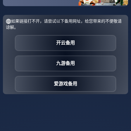
远射世界波，四种不同的得分方式，彻底击溃了摩洛哥人的
心理防线，而这一切的战术核心，来自伊拉克队主教练对现
代足球的深刻理解——高位压迫不仅是防守手段，更是进攻
发起点。
真正让这场比赛成为经典的,是第82分钟替补登场的努涅斯，
这位年仅21岁的中场球员，在本届世界杯前才刚刚获得国家
队征召，赛前并不被外界熟知，但在比赛第89分钟，当伊拉
克队获得角球机会，皮球被解围到禁区外围时，努涅斯迎着
来球，没有任何调整，直接起脚抽射，皮球划出一道诡异的
外旋弧线，贴着横梁下沿飞入网窝，门将尽管飞身扑救，却
只能目送皮球入网，这记“致命一击”，将比分锁定为4-0，也
彻底击碎了摩洛哥队最后的一点尊严。
努涅斯的这粒进球,不仅是个人能力的体现，更是伊拉克战术
体系中“多点开花”理念的最佳注脚，在高位压迫战术中，伊拉