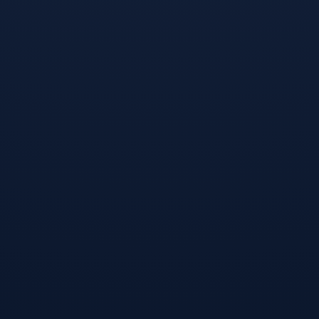
4
条评论
trx能量租赁
2026-06-17 05:46:24
u地址转错
【THg7v8ZK26ccnPP6z9WU1BN6XKjVtHZkrt】转错请
联系TeleGram:【@TrxEm】
波场能量租赁
2026-06-17 12:19:18
u地址转错
【TFGtWpBJQqnpZsxytyPfQaQ6EpFBCVuN2a】转错请
联系TeleGram:【@TrxEm】
波场能量租赁
2026-06-17 14:25:52
u地址转错