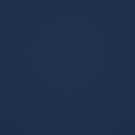
对于摩洛哥队而言,这场惨败显然是一个沉重打击，他们不仅
输掉了比赛，更重要的是，他们引以为傲的技术打法被伊拉
克的战术体系完全钳制，赛后，摩洛哥主教练面色凝重地表
示：“我们没有预料到伊拉克队会踢得如此有攻击性，他们的
战术针对性极强，我们完全陷入了对手的节奏中。”
伊拉克队的这场胜利,堪称一场教科书式的战术革命，它向世
界足坛证明，在当今足球环境中，战术执行的精确度与球员
对战术体系的理解，远比明星球员的个人能力更为重要，当
一支球队能够像机器一样精准运转时，即使没有超级巨星，