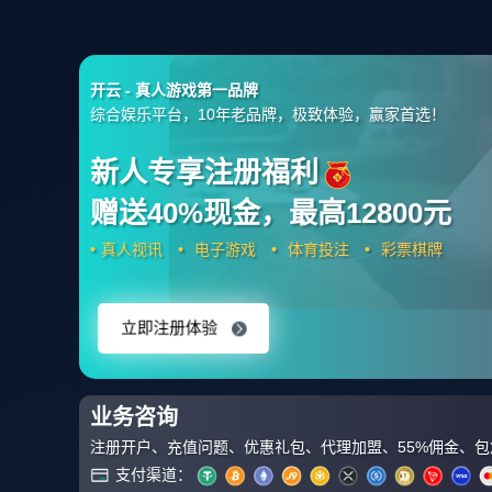
球队
首页
开云体育官网-西决生
队篮球的终极胜利
2026-02-02 15:00:33
球队巡礼
开云美加墨
当终场哨声响起，比分定格在112-98，迈
场，这场被媒体称为“西决生死战”的焦点对