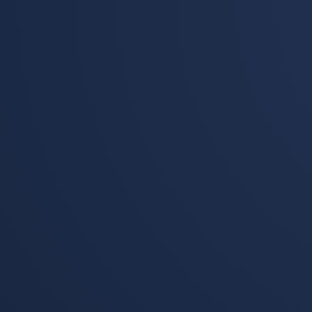
当颁奖仪式上，热火队队长举起西部冠军奖杯
话完美总结了这场比赛的意义。
热火打穿雷霆，不仅仅是一场焦点战的胜负，
防守的时代，团队至上的篮球哲学正焕发出新
赋的经典案例，被未来无数教练和球员反复研
篮球终究是五个人的运动——这场焦点战以最