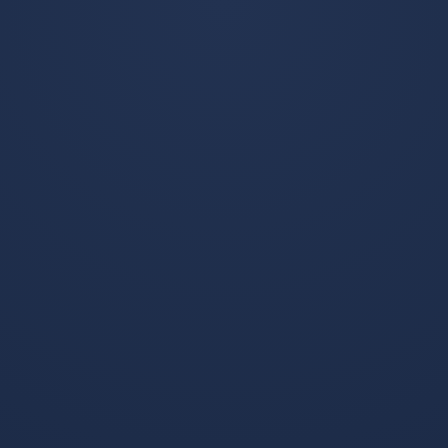
时，他说：“这不是某个人的胜利，这是每一个人的胜利。”这句
更是篮球发展方向的昭示，在这个越来越强调空间、传球和集体
的生命力，而这场西决生死战，将成为篮球教科书上团队战胜天
究、学习。
震撼的方式,重申了这一古老而永恒的真理。