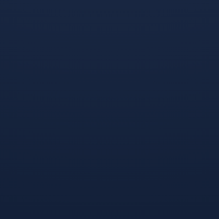
026-命运之夜的逆转，2026世界杯
开云体育入口-闪电突袭，2026世界杯决赛
对话，德国绝杀哥伦比亚，莫德里
罗马尼亚以快制胜，拉什福德一剑封喉
场