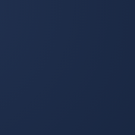
独造三球，加纳碾压式亮相2026世界杯C组焦点
战
标签列表