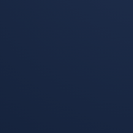
279
次浏览