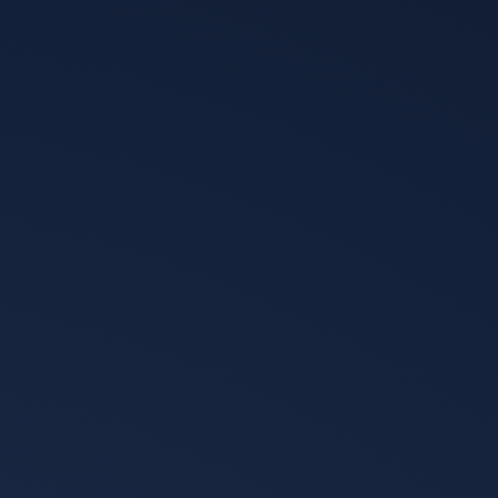
热门推荐
网友点评
开云体育APP下载-沙漠
2026年6月18日，多哈卢赛
风暴席卷桑巴王国，
尔体育场，一场足以载入世
界杯史册的战役...
2026世界杯F组关键战，
开云体育APP下载-黑马
，
伊朗大胜巴西，费利克
多哈的夜色尚未完全降临,哈
狂奔，伊拉克铁血防守
利法国际体育场内却已爆发
斯带队谱写奇迹
出足以撕裂穹顶的欢...
反击完胜摩洛哥，莱万
开云下载-枫叶折戟，星
多夫斯基导演H组惊天冷
多哈的夜空被卢萨尔体育场
条难撼，卢卡库热焰焚
的璀璨灯火染成一片金
门