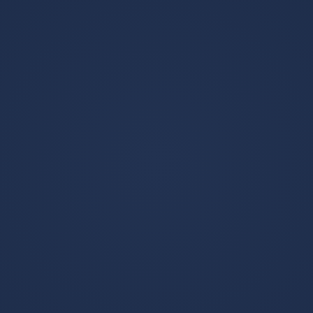
第89分钟,巴西队后场断球后发动闪电反击，内马尔在中圈附
近送出一记手术刀般的斜塞，姆巴佩在冰岛两名中后卫的夹
击中如脱缰野马般冲刺，他从冰岛人粗壮的胳膊下挤过，在
身体几乎失去平衡的瞬间，用右脚外脚背狠狠兜出一记弧
线，皮球像被诅咒的飞镖，越过哈德松绝望伸出的双手，擦
着横梁下沿狠狠砸入网窝，3比1。
当姆巴佩双手指天、跪地怒吼时，镜头扫过冰岛替补席——
那些戴着维京海盗头盔的硬汉们，正用手掌紧紧捂住脸庞，
这支曾让世界为之颤抖的球队，在这场交锋中耗尽了最后一