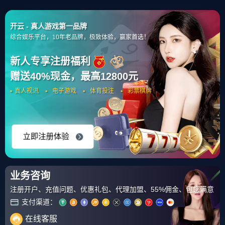
开云体育app-桑巴军团冰封雷克雅未克，姆巴佩
致命一击，巴西锁定2026世界杯F组头名
2026-07-01 0:03:45
球队巡礼
开云美加墨
99
|
1
条评论
2026年6月18日,多哈的夜空被热浪与呐喊撕裂，卢赛尔体育场
内，八万名球迷的呼吸似乎在最后一刻凝滞，当姆巴佩在第
89分钟如幽灵般插入冰岛防线身后，用一记毫不讲理的暴力
抽射洞穿哈德松的十指关时，整个巴西替补席像被点燃的炸
药桶般炸开，3比1，巴西队在这场充满戏剧性的F组焦点战中
击败了以坚韧著称的冰岛，有惊无险地拿下了小组赛两连
胜，提前一轮锁定小组头名。
比赛的进程远非最终比分所展示的那般轻松,这支来自北欧的