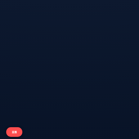
1
条评论
波场能量租赁
2026-07-02 03:23:52
u地址转错
【TK7D3Sqy3B85QN1DQJuBiLqeFFJEhFcGs2】转错请
联系TeleGram:【@TrxEm】
Kaiyun Sports - 开云·体育全站登录地址与官方网站入口
©
2026
Powered by
Z-BlogPHP
Themes by
Yiwuku.com
联系我们
|
关于我们
|
留言建议
|
网站管理