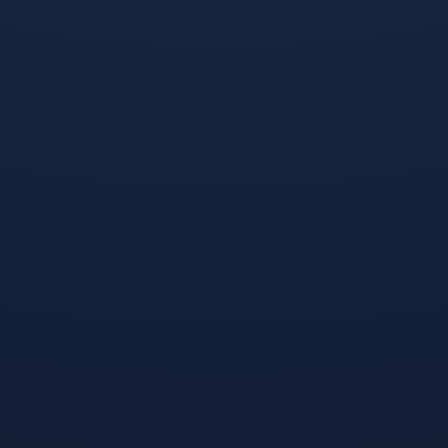
99
次浏览
开云体育-亚平宁之殇，喀麦隆铁骑逆天改命，哈基米一击封神，意大利梦断2026
开云体育官方网站-烽烟乍起惊四座，乌拉圭绝境逆袭，哈基米独木难支仍闪耀全场