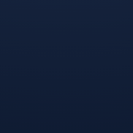
4
条评论
节省TRX手续费
2026-06-21 10:44:38