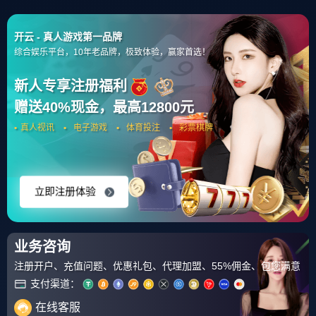
开云体育APP下载-蓝衣军团首战告捷，塔雷米神
勇发挥助意大利2-1力克保加利亚
2026-06-17 17:39:52
历届冠军
开云美加墨
87
|
2
条评论
2026年6月12日，米兰圣西罗球场，世界杯A组小组赛首轮，
意大利对阵保加利亚，这场比赛不仅是两队在本届世界杯的
首次亮相，更被媒体称为“新旧势力的直接对话”——意大利作
为四届世界杯冠军得主，渴望重回巅峰；保加利亚则希望重
现1994年美国世界杯四强的辉煌，凭借伊朗裔前锋萨达尔·塔
雷米的出色发挥，意大利以2-1险胜保加利亚,取得开门红。
比赛从一开始就充满了火药味，意大利主帅斯帕莱蒂排出了4-
3-3阵型，意图通过中场控制比赛节奏，保加利亚显然做足了