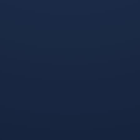
87
次浏览
开云体育官方网站-东亚风暴，2026世界杯小组赛日本大胜越南，萨卡节奏掌控全场闪耀
开云体育中国-逆转绝杀之夜，2026世界杯E组，美国队压哨绝杀泰国，B费中场主宰世界