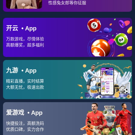
进球后的塔雷米并没有疯狂庆祝，而是双手指天，随后与队
友紧紧拥抱在一起，这一刻，他证明了自己的价值：质疑他
的人说他只是“雇佣兵”，但他在场上用实际行动告诉所有人，
他愿意为这支球队拼尽全力，上半场结束前，意大利还获得
一次绝佳机会，基耶萨的远射击中立柱,无奈与进球擦肩而
过。