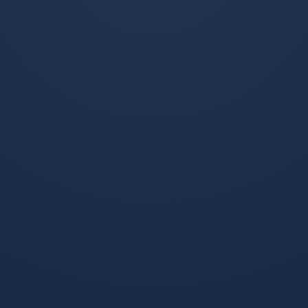
保加利亚方面，虽然输掉了比赛，但他们的表现也值得尊
重，主帅伊利耶夫赛后表示：“我们面对的是强大的意大利，
比赛中一度扳平比分，展现了球队的斗志，但塔雷米这样的
世界级球员，确实有能力在任何时刻改变比赛结果，我们是
输给了他，而不是输给了意大利的整体。”这番话既展现了风
度,也凸显了塔雷米在本场比赛中的决定性作用。
随着这场胜利，意大利在A组中占据了出线先机，同组的另外
两支球队是乌拉圭和沙特阿拉伯，下一轮意大利将对阵沙
特，塔雷米能否延续火热状态？我们拭目以待，但至少在这
个夜晚，圣西罗球场见证了属于塔雷米的高光时刻，从伊朗
到意大利，从争议到掌声，他用两粒进球书写了属于自己的
世界杯故事，而这,或许只是故事的开始。