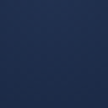
场的控制以及后防的稳固,都达到了世界级水准。
而这一切的核心，无疑是那位被英格兰球迷戏称为“瑞士救世
主”的福登，全场比赛，他完成2粒进球、1次助攻、4次关键
传球、3次成功过人，赛后毫无悬念地被评选为全场最佳球
员，更令人惊叹的是，他在比赛中展现出的战术执行力——
他既能回撤到后场组织进攻，又能前插到禁区完成致命一
击，这种“中场自由人”式的踢法,完全盘活了瑞士队的进攻体
系。
这场4比1的横扫，不仅让瑞士队昂首挺进16强，更向全世界
宣告：拥有福登的瑞士队，绝对有资格在黑马云集的世界杯
中走得更远，而对于捷克队而言，这场惨败或许将成为他们
未来数年挥之不去的梦魇——他们不是输给了瑞士队，而是
输给了一个名叫福登的天才少年，当世界杯的大幕徐徐拉
开，B组的这场生死战,注定将成为这届赛事最令人难忘的经