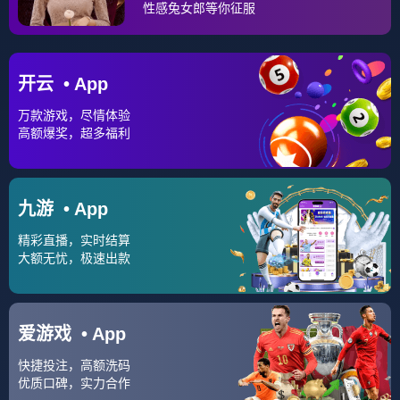
捷克人显然被打懵了，他们试图用高强度逼抢来扭转局势，
但瑞士队的控球体系在福登的梳理下显得游刃有余，第22分
钟，福登再次展现了他与曼城队友间的默契，他在右路与阿
坎吉打出二过一配合后，突然内切至禁区弧顶，用一记招牌
式的“福登弧线”兜射球门死角，捷克门将帕夫连卡尽管奋力扑
救，却只能目送皮球擦着立柱飞入网窝，2比0！进球后的福
登没有过分庆祝，只是冷静地握拳怒吼,眼神中透露出对胜利
的极度渴望。