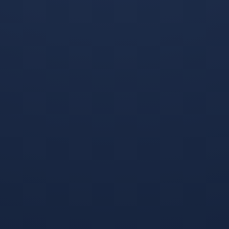
典战役之一。
112
次浏览
开云体育平台APP-蓝色风暴再现，2026世界杯A组关键战，意大利大胜乌兹别克斯坦，京多安带队取胜引爆期待
开云体育APP下载-太极虎绝地反击，哥斯达黎加狂飙突进—2026世界杯H组上演冰火两重天