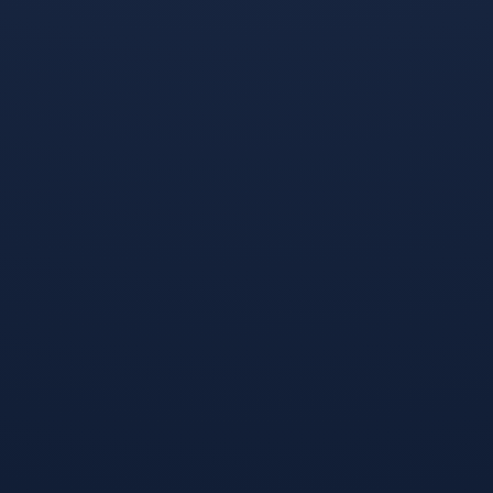
开云体育APP下载-巴尔
开云体育-南美德比惊
开云FIFA-南美双雄的宿
干魔笛奏响终章，克罗
魂，齐耶赫神级发挥难
命对决，2026世界杯E组
地亚碾压澳大利亚，B费
阻乌拉圭绝杀哥伦比
关键战，乌拉圭绝杀巴
致命一击锁定胜局
亚，2026世界杯G组上演
西，库尔图瓦神勇带队
经典对决
取胜
发表评论：