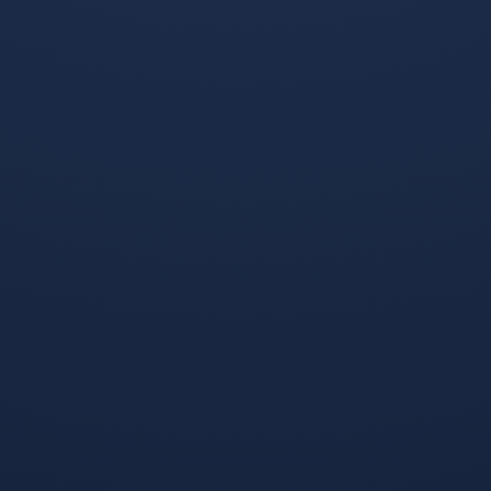
台上。
105
次浏览
开云官网2026-沙漠之狐的逆袭，哈基米导演经典战役，加纳挺进2026世界杯四强
开云体育世界杯-2026世界杯E组强强对话，美国力压泰国，库尔图瓦神级发挥闪耀全场