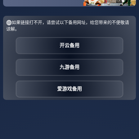
智利队毕竟经验老道，作为南美劲旅，他们拥有多名欧洲顶
级联赛的悍将，失球后的智利迅速稳住阵脚，开始掌控中场
节奏，第35分钟，智利队凭借一次角球机会，由中后卫梅德
尔头球摆渡，前锋巴尔加斯门前抢点扳平比分，1比1，比赛
重回起跑线，半场结束前，双方互有攻守，但比分未能改
写，中场休息时，苏亚雷斯在更衣室里没有愤怒，没有嘶
吼，他只是平静地在战术板上画出一条条线路，然后看着球