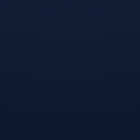
2
条评论
trx能量租赁
2026-06-22 06:41:18
u地址转错 【
TC6zGrMVgcN3RySgZhgHT6pZrKYb3GcUgg 】转错请
联系TeleGram:【@TrxEm】