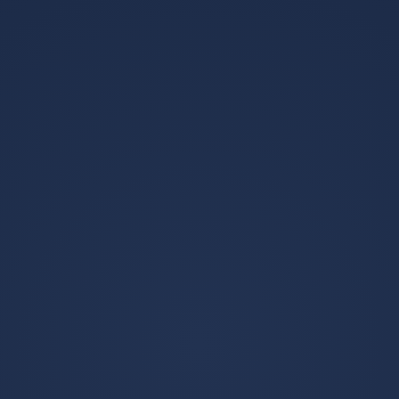
员们的眼睛说：“四年前的那场失败，你们还记得吗？你们有
机会改写历史，但记住，复仇不是靠愤怒，而是靠头脑和冷
静。”
下半场，尼日利亚明显调整了战术，苏亚雷斯换上了一名防
守型中场，加强中路的拦截，同时让边后卫前压，形成边路
人数优势，第62分钟，尼日利亚的耐心终于收获了回报，球
队在中场断球后，迅速发动反击，中锋奥斯梅恩在禁区前沿
背身拿球，巧妙做给后排插上的伊沃比，后者迎球怒射，皮
球直挂球门右上角——2比1！这粒进球，像一记重锤砸在了
智利队的心头，随后的30分钟，智利队发起疯狂反扑，多次
在尼日利亚禁区内制造险情，但尼日利亚门将乌佐霍高接低
挡，连续扑出两个必进球，补时阶段，智利队甚至击中横
梁，全场球迷几乎窒息，当终场哨声响起时，尼日利亚球员
跪倒在草皮上，泪水与汗水交织在一起，苏亚雷斯走向球场