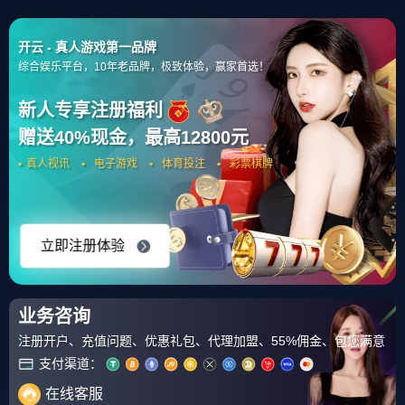
开云体育入口-王者降临，萨内主宰强强对话，美
国力擒乌拉圭挺进2026世界杯16强
2026-06-18 14:04:36
历届冠军
开云美加墨
142
|
5
条评论
2026年世界杯E组的收官之战，在全世界的瞩目下拉开帷幕，
这是一场名副其实的“死亡之组”生死战——两战全胜的乌拉圭
对阵一胜一平的美国，谁赢谁以小组头名出线，输球则可能
跌入深渊，当终场哨声响起，比分牌上赫然显示着“美国 2-1
乌拉圭”时，整个体育场爆发出震耳欲聋的欢呼，这不是一场
普通的胜利，这是一场关于信念、勇气与天赋的完美演绎，
而这场胜利的最大功臣，无疑是那位在左路如入无人之境的
德国裔美国边锋——勒鲁瓦·萨内。