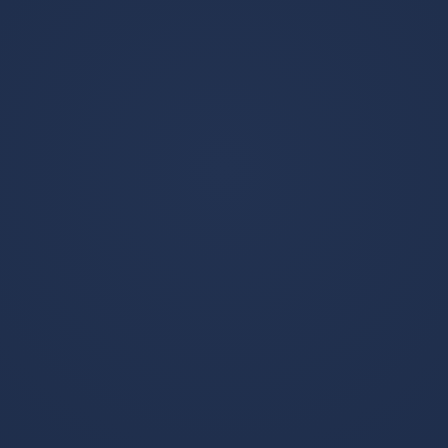
不遗余力，多次回防到本方禁区前沿,展现了顶级球员的战术
素养。
这位29岁的边锋，在经历了拜仁慕尼黑的巅峰岁月后，选择
加入美国国家队，一度引发争议，但在世界杯的舞台上，他
用无可争议的表现证明了自己的选择，他的存在,让美国队的
进攻体系多了战术层次与致命一击的能力。
历史时刻：美国足球的新纪元
这场胜利对美国足球意义非凡，这是美国队历史上第三次在
世界杯击败南美劲旅，也是首次在淘汰赛阶段前就击败如此
强劲的对手，从1988年世界杯首次参赛时的稚嫩，到如今能
在“死亡之组”中力压群雄,美国足球完成了质的飞跃。
乌拉圭虽然输掉了比赛，但依然以小组第二晋级，实力不容
小觑，只是在这场强强对话中，他们遇到了更加渴望胜利、