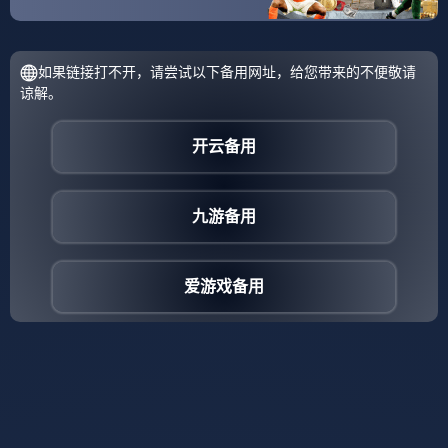
普利西奇中路带球吸引防守后分边，萨内在左路接球，面对
乌拉圭右后卫的贴身紧逼，萨内展现了他标志性的节奏变化
——先是一个虚晃佯装内切，骗得对方重心偏移，随即用左
脚外侧将球向外一拨，瞬间加速闪过防守,此时他面前已是一
片开阔地。
萨内抬头看了一眼球门，乌拉圭门将罗切特站位稍靠前，电
光火石之间，他没有选择横传，而是直接起左脚爆射！皮球
像出膛的炮弹般贴着草皮窜向远角，在门将指尖前划过一道
诡异内弧线，重重砸在门柱内侧弹入网窝！1-0！整个体育场
瞬间沸腾。
这个进球让乌拉圭不得不压上进攻，正中美国下怀，第58分
钟，又是萨内！他在左路与雷纳打出精妙二过一配合后突入
禁区，面对阿劳霍的铲抢，他冷静地用右脚将球一扣，晃开
角度后低射近角，这次罗切特虽然扑到了皮球，却无法阻止