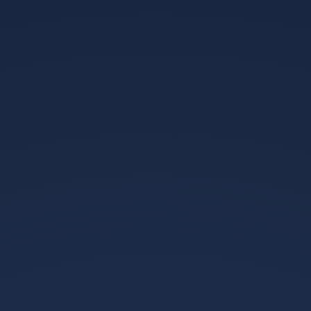
它滚入网底，2-0！萨内完成梅开二度,乌拉圭陷入绝境。
尽管乌拉圭在第74分钟由苏亚雷斯头球扳回一城，但美国队
顶住了最后的狂轰滥炸，萨内在第85分钟被换下时，全场起
立鼓掌，他不仅贡献了两粒进球，更有全场最高的7次成功过
人和3次关键传球,赛后毫无争议地当选全场最佳球员。