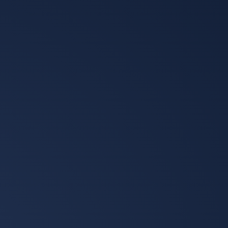
热门推荐
网友点评
开云体育APP下载-沙漠
2026年6月18日，多哈卢赛
风暴席卷桑巴王国，
尔体育场，一场足以载入世
界杯史册的战役...
2026世界杯F组关键战，
开云体育APP下载-黑马
伊朗大胜巴西，费利克
多哈的夜色尚未完全降临,哈
狂奔，伊拉克铁血防守
利法国际体育场内却已爆发
斯带队谱写奇迹
出足以撕裂穹顶的欢...
反击完胜摩洛哥，莱万
开云体育app-王者归
多夫斯基导演H组惊天冷
2026年世界杯A组的关键战
来，巴雷拉临场神调
役,在南美劲旅秘鲁与东欧铁
门